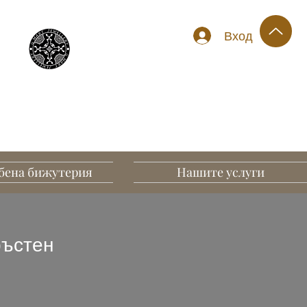
Вход
бена бижутерия
Нашите услуги
ръстен