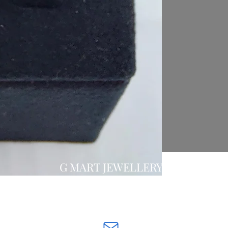
G MART JEWELLERY
Свържете се с нас:
gevomart81@gmail.com
бул. „Х