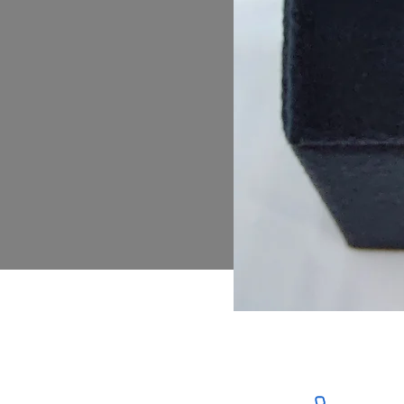
Свържете се с нас:
+359879131345