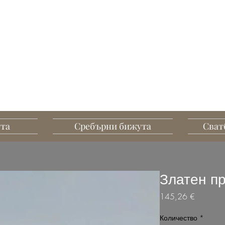
G MART JEWELLERY
А, СЪЗДАДЕНИ ДА
ПЕЧАТЛЯВАТ
ута
Сребърни бижута
Сват
Златен п
Цена
145,26 €
Количество
*