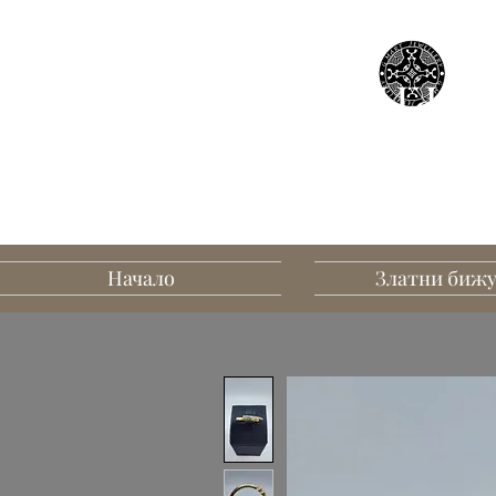
БИЖУТ
В
Начало
Златни биж