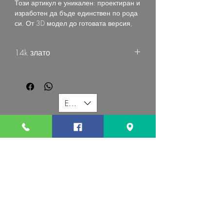
Този артикул е уникален: проектиран и
изработен да бъде единствен по рода
си. От 3D модел до готовата версия,
този продукт е дело на екипа на G
Mart Jewellery.
14k злато
EUR (€)
G MART JEWELLERY
Свържете се с нас:
Последвайте ни:
Свържете се с нас: