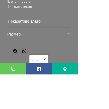
Златен пръстен
14 жълто злато
14-каратово злато
55
Размер:
55.0
EUR (€)
G MART JEWELLERY
Свържете се с нас:
Последвайте ни: