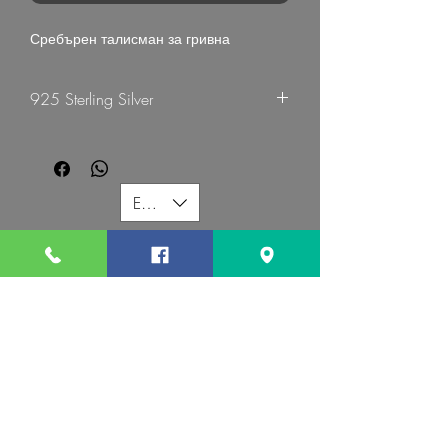
Сребърен талисман за гривна
925 Sterling Silver
G Mart Jewellery
EUR (€)
G MART JEWELLERY
Свържете се с нас:
Последвайте ни:
Свържете се с нас:
gevomart81@gmail.com