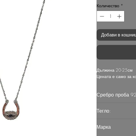
Количество
*
Добави в кошни
Дължина 20-25см
Цената е само за к
Сребро проба 9
Тегло:
2.55
Марка