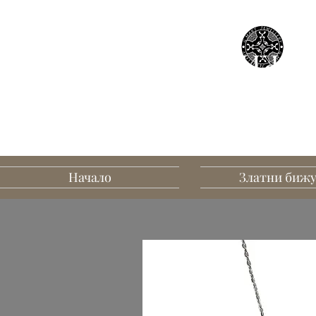
БИЖУТ
В
Начало
Златни биж