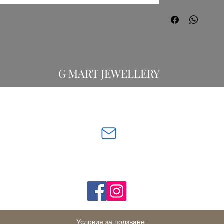
G Mart Jewellery
G MART JEWELLERY
Свържете се с нас:
gevomart81@gmail.com
бул. „Х
Последвайте ни:
Условия за ползване