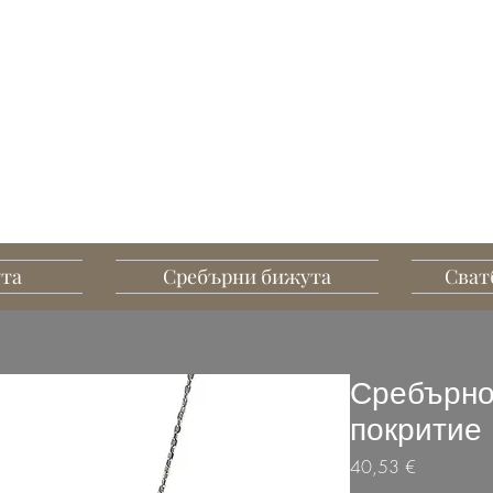
G MART JEWELLERY
А, СЪЗДАДЕНИ ДА
ПЕЧАТЛЯВАТ
ута
Сребърни бижута
Сват
Сребърно
покритие
Цена
40,53 €