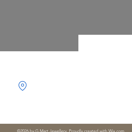
Адрес:
ристо Ботев“ 34, 1000 Център,
София, България
©2026 by G Mart Jewellery. Proudly created with Wix.com