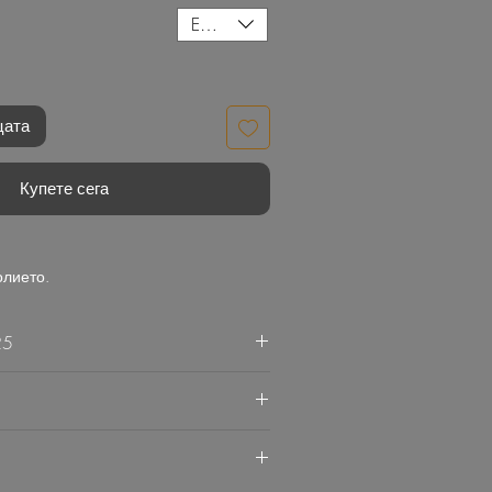
EUR (€)
цата
Купете сега
олието.
25