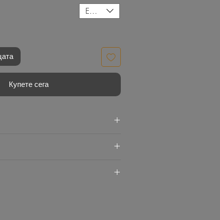
EUR (€)
цата
Купете сега