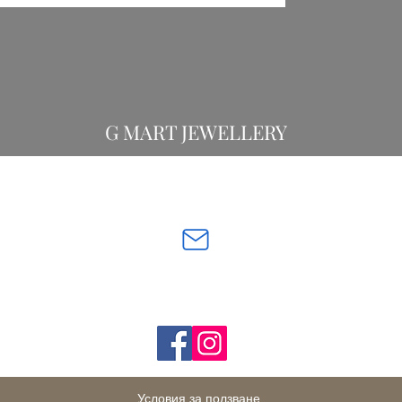
G MART JEWELLERY
Свържете се с нас:
gevomart81@gmail.com
бул. „Х
Последвайте ни:
Условия за ползване