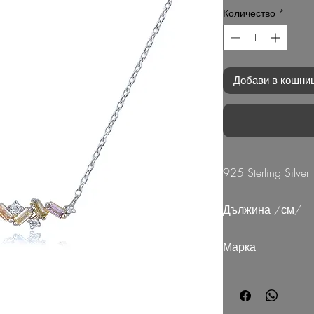
Количество
*
Добави в кошни
925 Sterling Silver
Дължина /см/
20-25
Марка
G Mart Jewellery