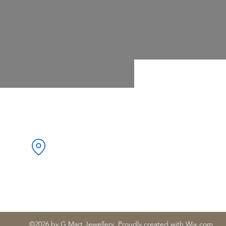
Адрес:
ристо Ботев“ 34, 1000 Център,
София, България
©2026 by G Mart Jewellery. Proudly created with Wix.com