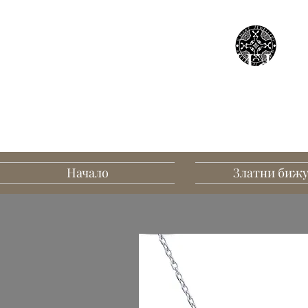
БИЖУТ
В
Начало
Златни биж