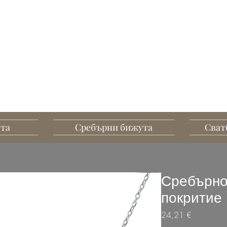
G MART JEWELLERY
А, СЪЗДАДЕНИ ДА
ПЕЧАТЛЯВАТ
ута
Сребърни бижута
Сват
Сребърно
покритие
Цена
24,21 €