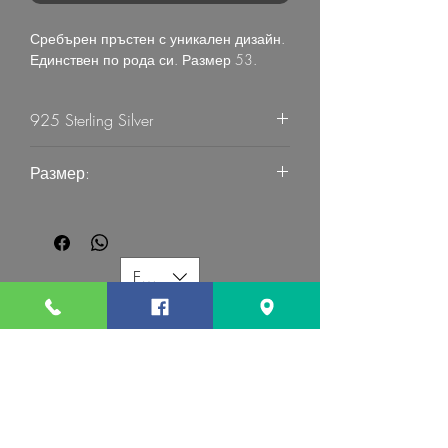
Сребърен пръстен с уникален дизайн.
Единствен по рода си. Размер 53.
925 Sterling Silver
4.99
Размер:
53
EUR (€)
G MART JEWELLERY
Свържете се с нас:
Последвайте ни: