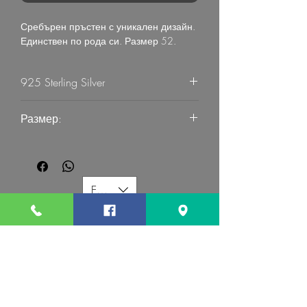
Сребърен пръстен с уникален дизайн.
Единствен по рода си. Размер 52.
925 Sterling Silver
7.03
Размер:
52
EUR (€)
G MART JEWELLERY
Свържете се с нас:
Последвайте ни: