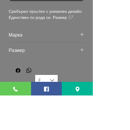
Сребърен пръстен с уникален дизайн.
Единствен по рода си. Размер 57.
Марка
G Mart Jewellery
Размер:
57
EUR (€)
G MART JEWELLERY
Свържете се с нас:
Последвайте ни: