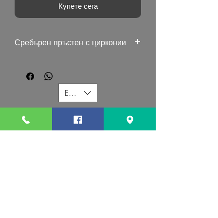
Купете сега
Сребърен пръстен с цирконии
EUR (€)
G MART JEWELLERY
Свържете се с нас:
Последвайте ни:
Свържете се с нас:
gevomart81@gmail.com
+359879131345