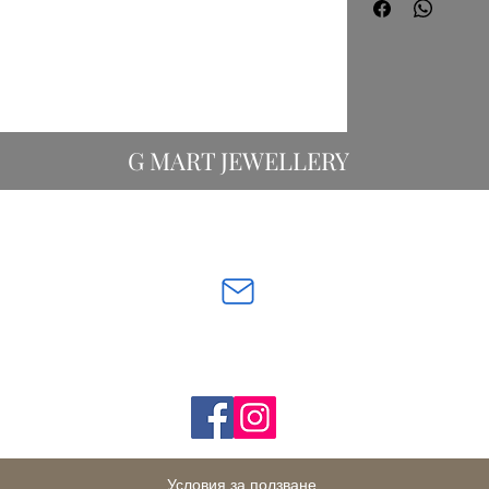
зависимост от моде
G MART JEWELLERY
Свържете се с нас:
gevomart81@gmail.com
бул. „Х
Последвайте ни:
Условия за ползване