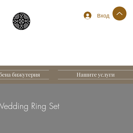
Вход
бена бижутерия
Нашите услуги
edding Ring Set