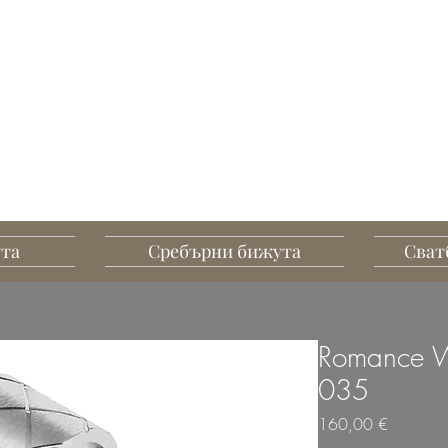
G MART JEWELLERY
А, СЪЗДАДЕНИ ДА
ПЕЧАТЛЯВАТ
ута
Сребърни бижута
Сват
Romance W
035
Цена
160,00 €