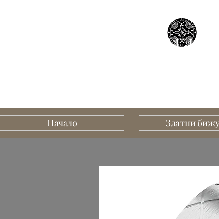
БИЖУТ
В
Начало
Златни биж