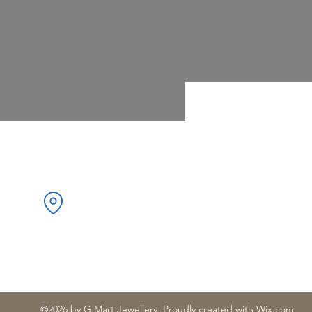
ла и размера на пръстените.
Адрес:
ристо Ботев“ 34, 1000 Център,
София, България
©2026 by G Mart Jewellery. Proudly created with Wix.com