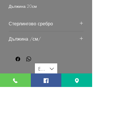
Дължина 20см
Стерлингово сребро
Дължина /см/
20
EUR (€)
G MART JEWELLERY
Свържете се с нас:
Последвайте ни: