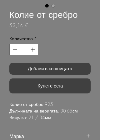
Колие от сребро
Цена
53,16 €
Количество
*
Добави в кошницата
Купете сега
Колие от сребро 925
Дължината на веригата: 30-65см
Висулка: 21 / 34мм
Камък: Циркон
Родиево покритие
Марка
Произход Тайланд