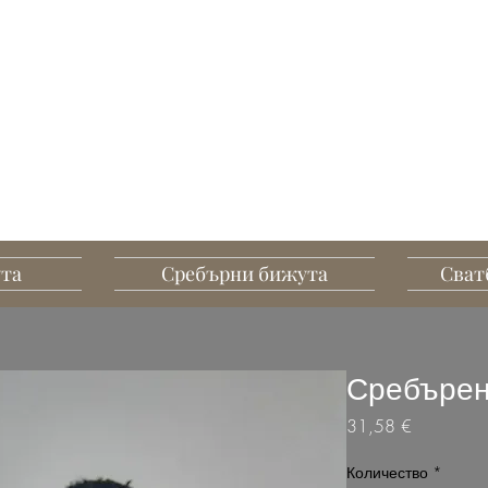
G MART JEWELLERY
А, СЪЗДАДЕНИ ДА
ПЕЧАТЛЯВАТ
ута
Сребърни бижута
Сват
Сребърен
Цена
31,58 €
Количество
*