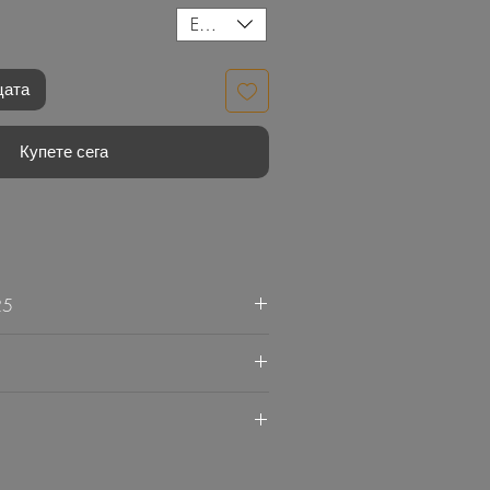
EUR (€)
цата
Купете сега
25