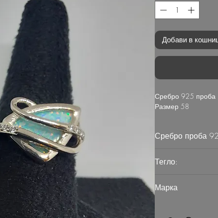
Добави в кошни
Сребро 925 проба
Размер 58
Сребро проба 9
Тегло:
3.35
Марка
G Mart Jewellery