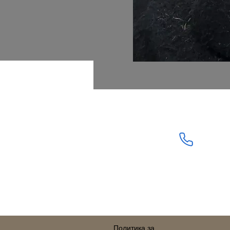
Свържете се с нас:
+359879131345
Политика за