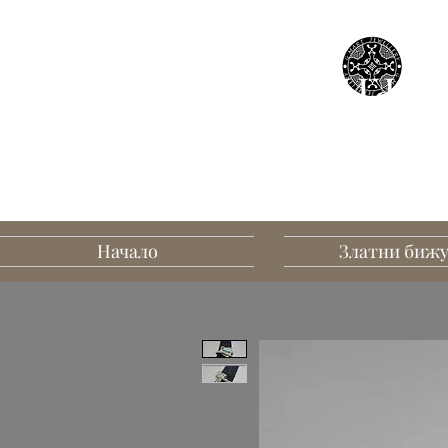
БИЖУТ
В
Начало
Златни биж