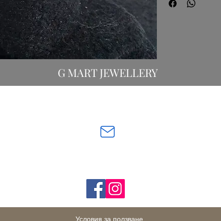
G MART JEWELLERY
Свържете се с нас:
gevomart81@gmail.com
бул. „Х
Последвайте ни:
Условия за ползване