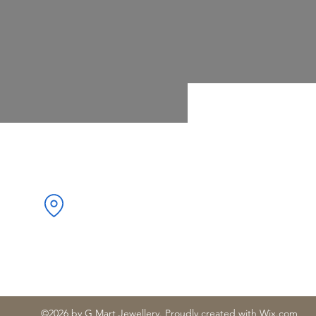
Адрес:
ристо Ботев“ 34, 1000 Център,
София, България
©2026 by G Mart Jewellery. Proudly created with Wix.com